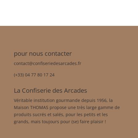
pour nous contacter
contact@confiseriedesarcades.fr
(+33) 04 77 80 17 24
La Confiserie des Arcades
Véritable institution gourmande depuis 1956, la
Maison THOMAS propose une très large gamme de
produits sucrés et salés, pour les petits et les
grands, mais toujours pour (se) faire plaisir !