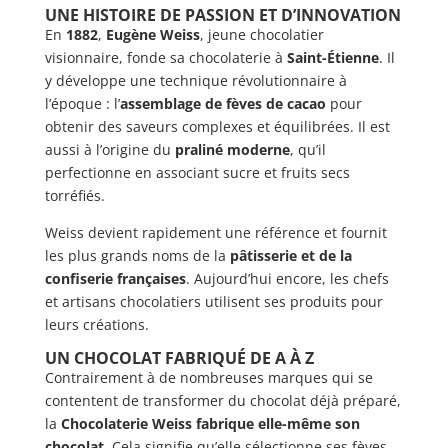
UNE HISTOIRE DE PASSION ET D’INNOVATION
En
1882
,
Eugène Weiss
, jeune chocolatier
visionnaire, fonde sa chocolaterie à
Saint-Étienne
. Il
y développe une technique révolutionnaire à
l’époque : l’
assemblage de fèves de cacao
pour
obtenir des saveurs complexes et équilibrées. Il est
aussi à l’origine du
praliné moderne
, qu’il
perfectionne en associant sucre et fruits secs
torréfiés.
Weiss devient rapidement une référence et fournit
les plus grands noms de la
pâtisserie et de la
confiserie françaises
. Aujourd’hui encore, les chefs
et artisans chocolatiers utilisent ses produits pour
leurs créations.
UN CHOCOLAT FABRIQUÉ DE A À Z
Contrairement à de nombreuses marques qui se
contentent de transformer du chocolat déjà préparé,
la
Chocolaterie Weiss fabrique elle-même son
chocolat
. Cela signifie qu’elle sélectionne ses fèves,