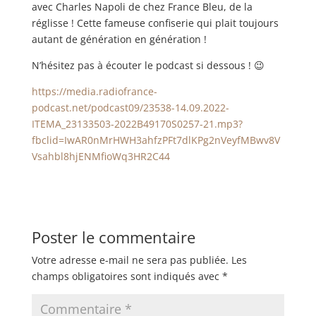
avec Charles Napoli de chez France Bleu, de la
réglisse ! Cette fameuse confiserie qui plait toujours
autant de génération en génération !
N’hésitez pas à écouter le podcast si dessous ! 😉
https://media.radiofrance-
podcast.net/podcast09/23538-14.09.2022-
ITEMA_23133503-2022B49170S0257-21.mp3?
fbclid=IwAR0nMrHWH3ahfzPFt7dlKPg2nVeyfMBwv8V
Vsahbl8hjENMfioWq3HR2C44
Poster le commentaire
Votre adresse e-mail ne sera pas publiée.
Les
champs obligatoires sont indiqués avec
*