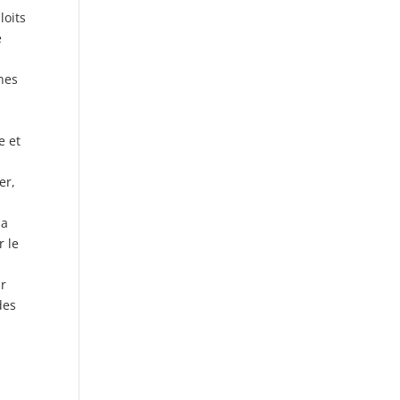
loits
e
ines
e et
er,
la
r le
ir
des