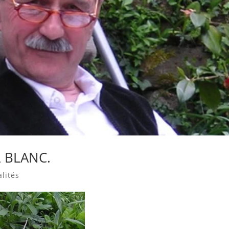
 BLANC.
alités