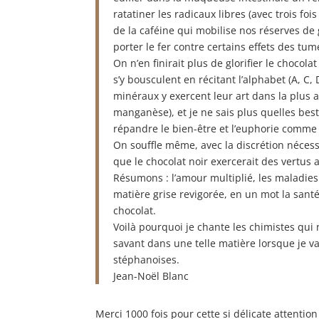
ratatiner les radicaux libres (avec trois fois
de la caféine qui mobilise nos réserves de
porter le fer contre certains effets des tum
On n’en finirait plus de glorifier le chocola
s’y bousculent en récitant l’alphabet (A, C, 
minéraux y exercent leur art dans la plus
manganèse), et je ne sais plus quelles best
répandre le bien-être et l’euphorie comm
On souffle même, avec la discrétion nécessai
que le chocolat noir exercerait des vertus
Résumons : l’amour multiplié, les maladies a
matière grise revigorée, en un mot la santé 
chocolat.
Voilà pourquoi je chante les chimistes qui 
savant dans une telle matière lorsque je va
stéphanoises.
Jean-Noël Blanc
Merci 1000 fois pour cette si délicate attention 