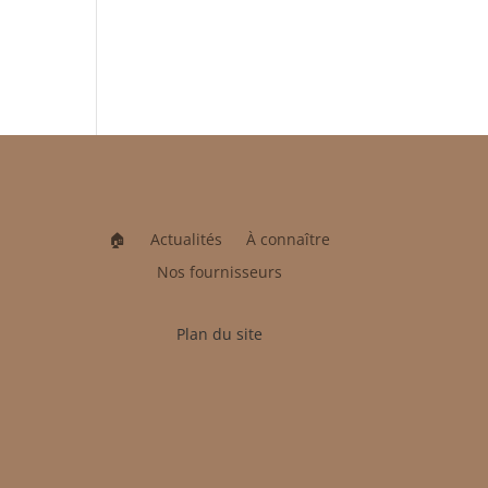
🏠︎
Actualités
À connaître
Nos fournisseurs
Plan du site