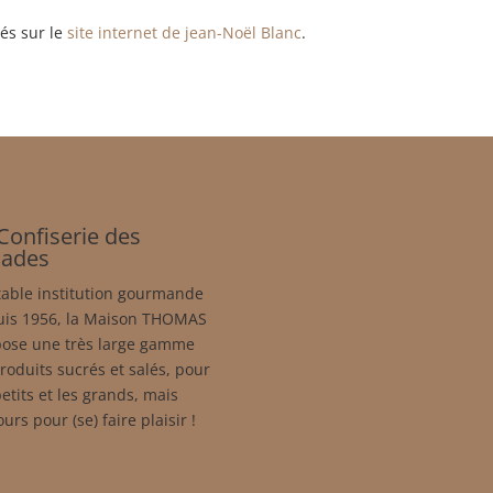
tés sur le
site internet de jean-Noël Blanc
.
Confiserie des
cades
table institution gourmande
uis 1956, la Maison THOMAS
ose une très large gamme
roduits sucrés et salés, pour
petits et les grands, mais
ours pour (se) faire plaisir !