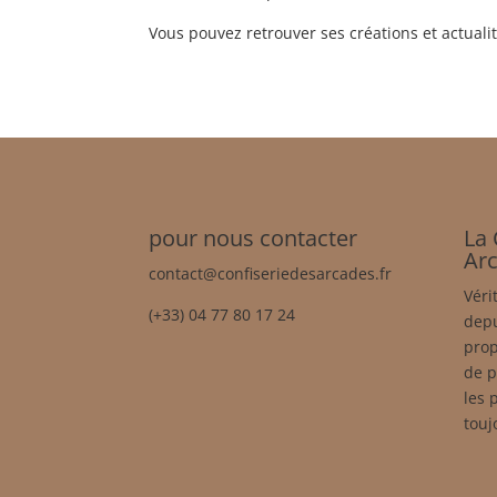
Vous pouvez retrouver ses créations et actuali
pour nous contacter
La 
Ar
contact@confiseriedesarcades.fr
Véri
(+33) 04 77 80 17 24
dep
prop
de p
les 
touj