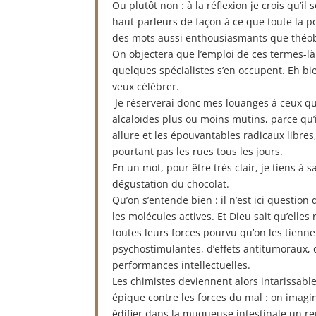
Ou plutôt non : à la réflexion je crois qu’il
haut-parleurs de façon à ce que toute la 
des mots aussi enthousiasmants que théo
On objectera que l’emploi de ces termes-là 
quelques spécialistes s’en occupent. Eh bie
veux célébrer.
Je réserverai donc mes louanges à ceux qui
alcaloïdes plus ou moins mutins, parce qu
allure et les épouvantables radicaux libres
pourtant pas les rues tous les jours.
En un mot, pour être très clair, je tiens à 
dégustation du chocolat.
Qu’on s’entende bien : il n’est ici question 
les molécules actives. Et Dieu sait qu’elle
toutes leurs forces pourvu qu’on les tienne à
psychostimulantes, d’effets antitumoraux, 
performances intellectuelles.
Les chimistes deviennent alors intarissab
épique contre les forces du mal : on imagin
édifier dans la muqueuse intestinale un re