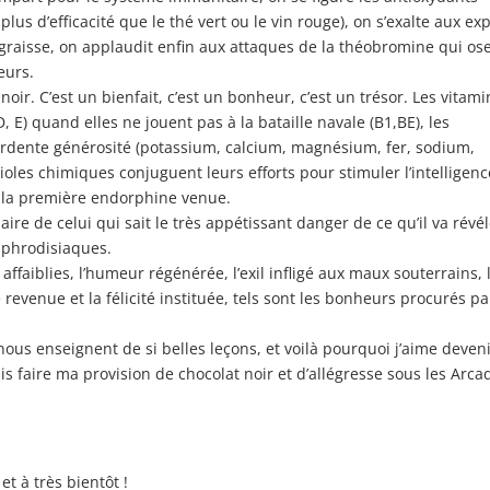
 plus d’efficacité que le thé vert ou le vin rouge), on s’exalte aux exp
 graisse, on applaudit enfin aux attaques de la théobromine qui os
eurs.
t noir. C’est un bienfait, c’est un bonheur, c’est un trésor. Les vitam
D, E) quand elles ne jouent pas à la bataille navale (B1,BE), les
 ardente générosité (potassium, calcium, magnésium, fer, sodium,
ioles chimiques conjuguent leurs efforts pour stimuler l’intelligenc
e la première endorphine venue.
re de celui qui sait le très appétissant danger de ce qu’il va révél
 aphrodisiaques.
ffaiblies, l’humeur régénérée, l’exil infligé aux maux souterrains, 
revenue et la félicité instituée, tels sont les bonheurs procurés pa
nous enseignent de si belles leçons, et voilà pourquoi j’aime deven
is faire ma provision de chocolat noir et d’allégresse sous les Arca
et à très bientôt !