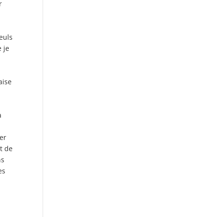
r
euls
 je
aise
a
ber
nt de
ns
es