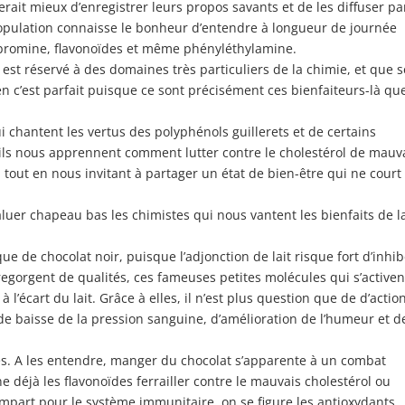
 serait mieux d’enregistrer leurs propos savants et de les diffuser pa
population connaisse le bonheur d’entendre à longueur de journée
bromine, flavonoïdes et même phényléthylamine.
est réservé à des domaines très particuliers de la chimie, et que s
n c’est parfait puisque ce sont précisément ces bienfaiteurs-là que
 chantent les vertus des polyphénols guillerets et de certains
’ils nous apprennent comment lutter contre le cholestérol de mauv
, tout en nous invitant à partager un état de bien-être qui ne court
saluer chapeau bas les chimistes qui nous vantent les bienfaits de l
que de chocolat noir, puisque l’adjonction de lait risque fort d’inhi
s regorgent de qualités, ces fameuses petites molécules qui s’active
 l’écart du lait. Grâce à elles, il n’est plus question que de d’actio
de baisse de la pression sanguine, d’amélioration de l’humeur et d
les. A les entendre, manger du chocolat s’apparente à un combat
e déjà les flavonoïdes ferrailler contre le mauvais cholestérol ou
mpart pour le système immunitaire, on se figure les antioxydants